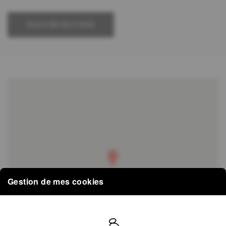
NOUS RECRUTONS!
Gestion de mes cookies