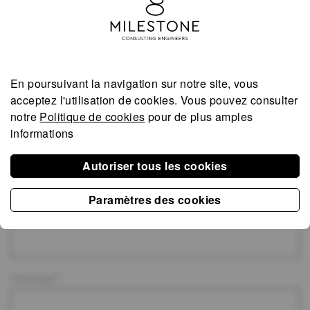
ÉCRIVEZ-NOUS
En poursuivant la navigation sur notre site, vous
acceptez l'utilisation de
cookies
. Vous pouvez consulter
notre
Politique de cookies
pour de plus amples
informations
Nom*
Autoriser tous les cookies
Paramètres des cookies
E-Mail*
Message*