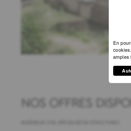
En pours
cookies
amples 
Aut
NOS OFFRES DISPON
INGÉNIEUR CIVIL SPÉCIALISÉ EN STRUCTURES