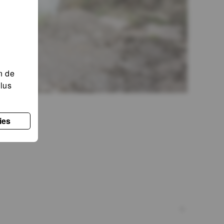
on de
lus
ies