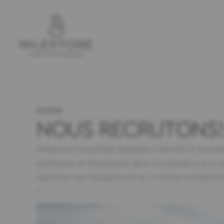
Emplois
NOUS RECRUTONS!
Milestone Consulting Engineers cherche à recruter
talentueux et énergiques dans nos bureaux au Lu
rejoindre une équipe jeune et un milieu professio
?