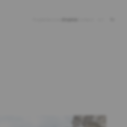
Projets
Services
Emplois
Contact
en
fr