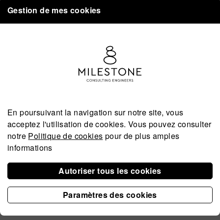
Écrit par
mwd
le
lundi 8 janvier 2024
. Publié dans
Uncategorised
.
Gestion de mes cookies
CENTRE COMMERCIAL
MASSEN À WEMPERHARDT
Écrit par
mwd
le
vendredi 5 janvier 2024
. Publié dans
Uncategorised
.
1
2
En poursuivant la navigation sur notre site, vous
acceptez l'utilisation de
cookies
. Vous pouvez consulter
notre
Politique de cookies
pour de plus amples
informations
Autoriser tous les cookies
Paramètres des cookies