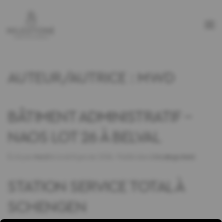
AUTEUR/AUTRICE :
MWD
BÂTIMENT ADMINISTRATIF –
NAOS LOT 26 À BELVAL
Écrit par
mwd
le
lundi 8 janvier 2024
. Publié dans
Uncategorised
.
STATION SERVICE TOTAL À
SCHENGEN