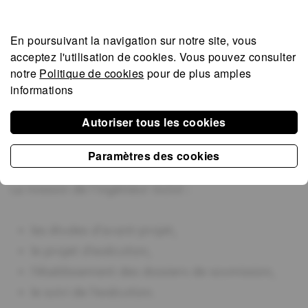
la construction de parkings souterrains,
En poursuivant la navigation sur notre site, vous
commerces au RDC et appartements aux
acceptez l'utilisation de
cookies
. Vous pouvez consulter
étages,
notre
Politique de cookies
pour de plus amples
la construction des structures en charpente
informations
métallique et en béton armé,
Autoriser tous les cookies
les aménagements extérieurs et les
infrastructures.
Paramètres des cookies
La mission de l’ingénieur inclut :
les études d’avant-projet,
le projet d’exécution,
l’établissement des dossiers de soumission,
le suivi de l’exécution.