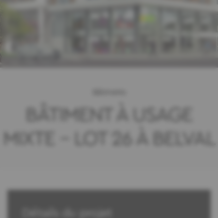
Bâtiments
BÂTIMENT À USAGE
MIXTE – LOT 26 À BELVAL
Détails du projet