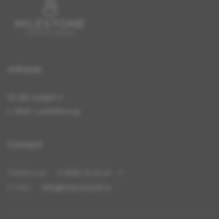
Adresse
32 Bd Joseph II
L-1840 Luxembourg
Contact
Téléphone:
(+352) 31 61 61 – 1
E-Mail:
info@mstconsult.lu