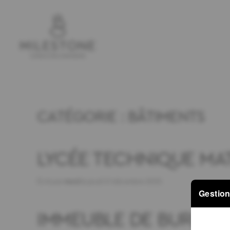
CATÉGORIE :
BÂTIMENTS
LYCÉE TECHNIQUE MA
Écrit par
mwd
le
jeudi 21 décembre 2023
.
Gestion
IMMEUBLE DE BUREAU