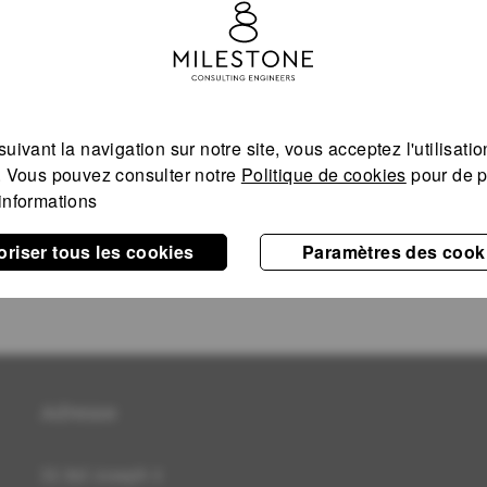
TE – LOT 26 À BELVAL
uivant la navigation sur notre site, vous acceptez l'utilisati
. Vous pouvez consulter notre
Politique de cookies
pour de p
informations
oriser tous les cookies
Paramètres des cook
1
2
3
4
…
6
Adresse
32 Bd Joseph II